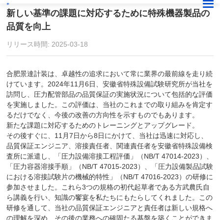
新しい基準の課題に対応するために特殊機器製品の
品質を向上
リリース時間: 2025-03-18
合肥景達計装は、卓越性の追求において常に業界の最前線を走り続
けています。2024年11月6日、安徽省特殊設備試験研究所が当社を
訪問し、圧力配管部品の品質保証の実施状況について包括的な評価
を実施しました。この評価は、当社のこれまでの取り組みを肯定す
るだけでなく、今後の改善の方向性を示すものでもあります。
新たな課題に対応するためのトレーニングとアップグレード。
その後すぐに、11月7日から8日にかけて、当社は迅速に対応し、
品質保証エンジニア、溶接責任者、関連責任者を安徽省特殊設備検
査所に派遣し、「圧力設備溶接工程評価」（NB/T 47014-2023）、
「圧力容器溶接手順」（NB/T 47015-2023）、「圧力設備製品試験
における溶接試験片の機械的特性」（NB/T 47016-2023）の研修に
参加させました。これら3つの規格の初代起草者である方武農氏自
ら講義を行い、知識の饗宴を私たちにもたらしてくれました。この
研修を通して、当社の品質保証エンジニアと責任者は新しい規格へ
の理解を深め、その後の業務への確固たる基盤を築くことができま