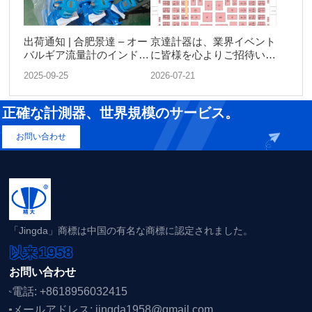
出荷通知 | 合肥景達 – オー
京達計器は、業界イベント
バルギア流量計のインド向
に皆様を心よりご招待いた
け出荷
します。
2025-09-25
2026-07-21
正確な計測器、世界規模のサービス。
お問い合わせ
「Jingda」商標は中国の有名な商標に認定されました。
1958
以来
お問い合わせ
電話: +8618956032415
メールアドレス: jingda1958@gmail.com